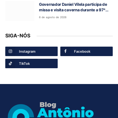
Governador Daniel Vilela participa de
missa e visita caverna durante a 97ª
Romaria do Bom Jesus da Lapa de Terra
6 de agosto de 2026
Ronca
SIGA-NÓS
Instagram
Facebook
TikTok