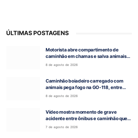
ÚLTIMAS POSTAGENS
Motorista abre compartimento de
caminhão em chamas e salva animais
na GO-118, entre Campos Belos e Monte
8 de agosto de 2026
Alegre de Goiás
Caminhão boiadeiro carregado com
animais pega fogo na GO-118, entre
Campos Belos e Monte Alegre de Goiás
8 de agosto de 2026
Vídeo mostra momento de grave
acidente entre ônibus e caminhão que
deixou cinco mortos na GO-010, em
7 de agosto de 2026
Luziânia