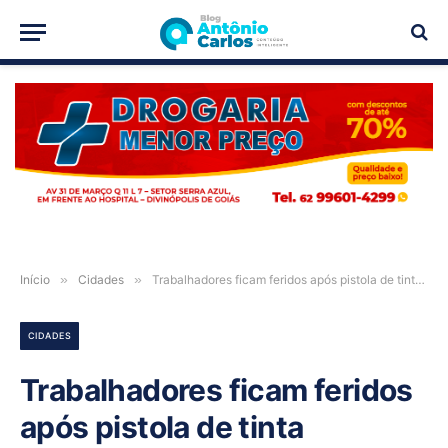
PUBLICIDADE
Início
»
Cidades
»
Trabalhadores ficam feridos após pistola de tinta enroscar em fio de alta tensão em Formosa-GO
CIDADES
Trabalhadores ficam feridos
após pistola de tinta