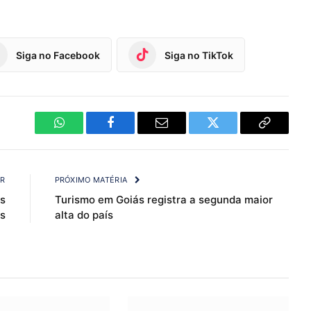
Siga no Facebook
Siga no TikTok
WhatsApp
Facebook
Email
Twitter
Copy
Link
OR
PRÓXIMO MATÉRIA
as
Turismo em Goiás registra a segunda maior
s
alta do país