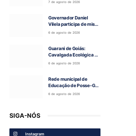
7 de agosto de 2026
deixou cinco mortos na
GO-010, em Luziânia
Governador Daniel
Vilela participa de missa
e visita caverna durante
6 de agosto de 2026
a 97ª Romaria do Bom
Jesus da Lapa de Terra
Guarani de Goiás:
Ronca
Cavalgada Ecológica da
Fé reúne grande público
6 de agosto de 2026
e celebra tradição
religiosa
Rede municipal de
Educação de Posse-GO
atinge resultado
6 de agosto de 2026
histórico no Ideb
SIGA-NÓS
Instagram