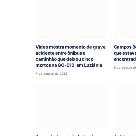
Vídeo mostra momento de grave
Campos Be
acidente entre ônibus e
que estav
caminhão que deixou cinco
encontra
mortos na GO-010, em Luziânia
6 de agosto d
7 de agosto de 2026