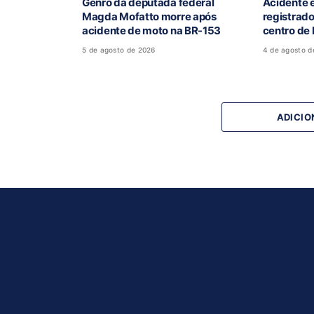
Genro da deputada federal
Acidente e
Magda Mofatto morre após
registrad
acidente de moto na BR-153
centro de
5 de agosto de 2026
4 de agosto d
ADICIO