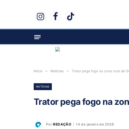
Instagram
Facebook
TikTok
Início
»
Notícias
»
Trator pega fogo na zona rural de G
NOTÍCIAS
Trator pega fogo na zon
Por
REDAÇÃO
14 de janeiro de 2026