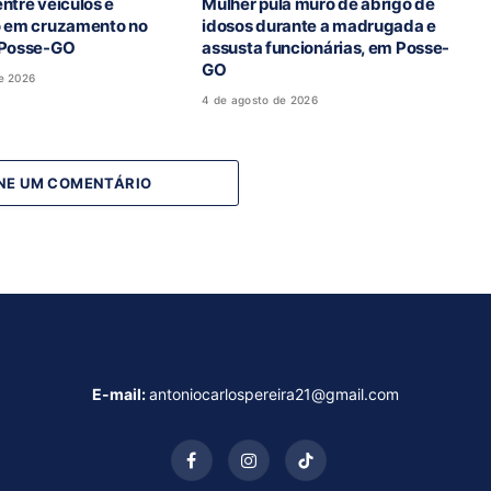
ntre veículos é
Mulher pula muro de abrigo de
o em cruzamento no
idosos durante a madrugada e
 Posse-GO
assusta funcionárias, em Posse-
GO
e 2026
4 de agosto de 2026
NE UM COMENTÁRIO
E-mail:
antoniocarlospereira21@gmail.com
Facebook
Instagram
TikTok