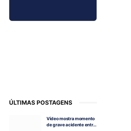
ÚLTIMAS POSTAGENS
Vídeo mostra momento
de grave acidente entre
ônibus e caminhão que