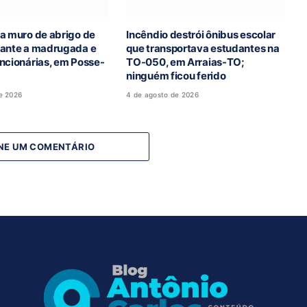
a muro de abrigo de
Incêndio destrói ônibus escolar
rante a madrugada e
que transportava estudantes na
ncionárias, em Posse-
TO-050, em Arraias-TO;
ninguém ficou ferido
e 2026
4 de agosto de 2026
NE UM COMENTÁRIO