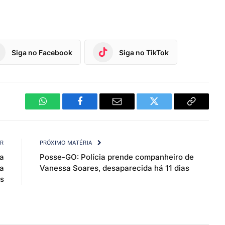
Siga no Facebook
Siga no TikTok
WhatsApp
Facebook
Email
Twitter
Copy
Link
OR
PRÓXIMO MATÉRIA
a
Posse-GO: Polícia prende companheiro de
a
Vanessa Soares, desaparecida há 11 dias
s