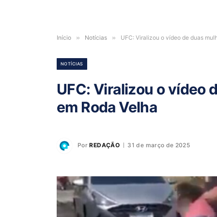
Início
»
Notícias
»
UFC: Viralizou o vídeo de duas mu
NOTÍCIAS
UFC: Viralizou o vídeo
em Roda Velha
Por
REDAÇÃO
31 de março de 2025