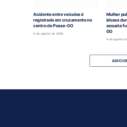
Acidente entre veículos é
Mulher pul
registrado em cruzamento no
idosos du
centro de Posse-GO
assusta fu
GO
4 de agosto de 2026
4 de agosto d
ADICIO