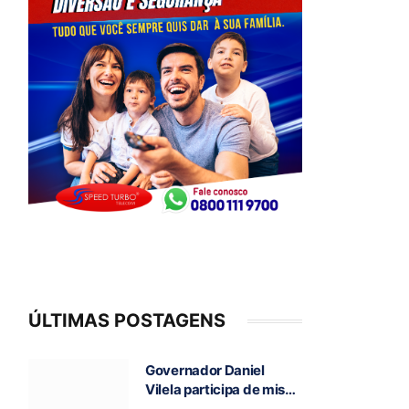
ÚLTIMAS POSTAGENS
Governador Daniel
Vilela participa de missa
e visita caverna durante