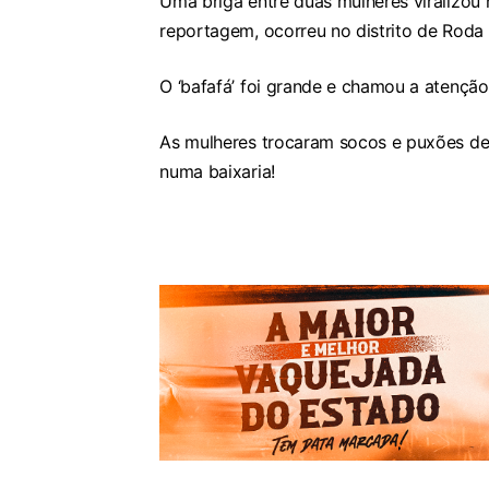
Uma briga entre duas mulheres viralizou 
reportagem, ocorreu no distrito de Roda 
O ‘bafafá’ foi grande e chamou a atençã
As mulheres trocaram socos e puxões de 
numa baixaria!