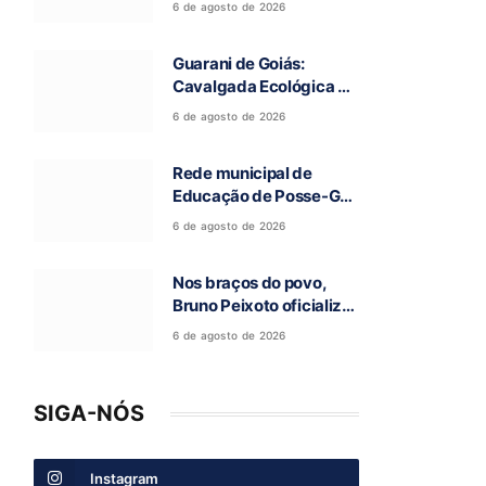
6 de agosto de 2026
a 97ª Romaria do Bom
Jesus da Lapa de Terra
Guarani de Goiás:
Ronca
Cavalgada Ecológica da
Fé reúne grande público
6 de agosto de 2026
e celebra tradição
religiosa
Rede municipal de
Educação de Posse-GO
atinge resultado
6 de agosto de 2026
histórico no Ideb
Nos braços do povo,
Bruno Peixoto oficializa
candidatura a deputado
6 de agosto de 2026
federal em convenção
do União Brasil
SIGA-NÓS
Instagram