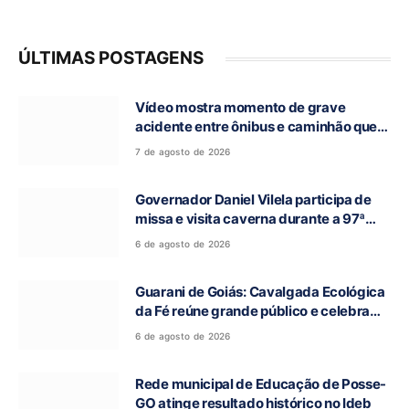
ÚLTIMAS POSTAGENS
Vídeo mostra momento de grave
acidente entre ônibus e caminhão que
deixou cinco mortos na GO-010, em
7 de agosto de 2026
Luziânia
Governador Daniel Vilela participa de
missa e visita caverna durante a 97ª
Romaria do Bom Jesus da Lapa de Terra
6 de agosto de 2026
Ronca
Guarani de Goiás: Cavalgada Ecológica
da Fé reúne grande público e celebra
tradição religiosa
6 de agosto de 2026
Rede municipal de Educação de Posse-
GO atinge resultado histórico no Ideb