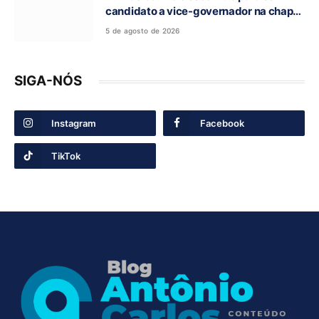
candidato a vice-governador na chapa
de Daniel Vilela
5 de agosto de 2026
SIGA-NÓS
Instagram
Facebook
TikTok