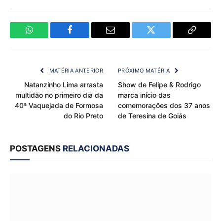
WhatsApp
Facebook
Email
Twitter
Copy
Link
MATÉRIA ANTERIOR
PRÓXIMO MATÉRIA
Natanzinho Lima arrasta
Show de Felipe & Rodrigo
multidão no primeiro dia da
marca início das
40ª Vaquejada de Formosa
comemorações dos 37 anos
do Rio Preto
de Teresina de Goiás
POSTAGENS
RELACIONADAS