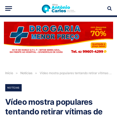
PUBLICIDADE
Início
»
Notícias
»
Vídeo mostra populares tentando retirar vítimas de carro após acidente na BR-020, em Posse-GO
NOTÍCIAS
Vídeo mostra populares
tentando retirar vítimas de