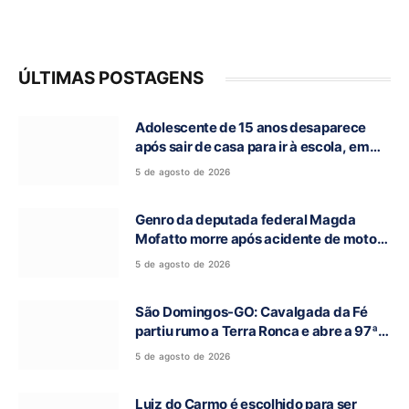
ÚLTIMAS POSTAGENS
Adolescente de 15 anos desaparece
após sair de casa para ir à escola, em
Campos Belos-GO
5 de agosto de 2026
Genro da deputada federal Magda
Mofatto morre após acidente de moto
na BR-153
5 de agosto de 2026
São Domingos-GO: Cavalgada da Fé
partiu rumo a Terra Ronca e abre a 97ª
Romaria do Bom Jesus da Lapa
5 de agosto de 2026
Luiz do Carmo é escolhido para ser