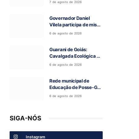
7 de agosto de 2026
deixou cinco mortos na
GO-010, em Luziânia
Governador Daniel
Vilela participa de missa
e visita caverna durante
6 de agosto de 2026
a 97ª Romaria do Bom
Jesus da Lapa de Terra
Guarani de Goiás:
Ronca
Cavalgada Ecológica da
Fé reúne grande público
6 de agosto de 2026
e celebra tradição
religiosa
Rede municipal de
Educação de Posse-GO
atinge resultado
6 de agosto de 2026
histórico no Ideb
SIGA-NÓS
Instagram