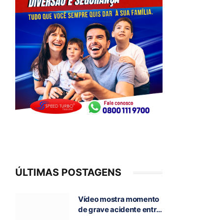
ÚLTIMAS POSTAGENS
Vídeo mostra momento
de grave acidente entre
ônibus e caminhão que