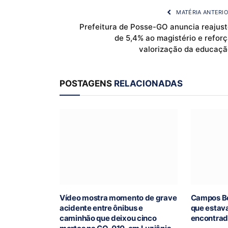
MATÉRIA ANTERI
Prefeitura de Posse-GO anuncia reajust
de 5,4% ao magistério e refor
valorização da educaçã
POSTAGENS
RELACIONADAS
Vídeo mostra momento de grave
Campos Be
acidente entre ônibus e
que estav
caminhão que deixou cinco
encontra