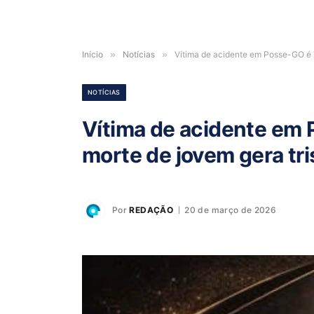
Início
»
Notícias
»
Vítima de acidente em Posse-GO é i
NOTÍCIAS
Vítima de acidente em 
morte de jovem gera tr
Por
REDAÇÃO
20 de março de 2026