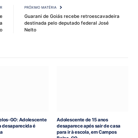
OR
PRÓXIMO MATÉRIA
e
Guarani de Goiás recebe retroescavadeira
ça
destinada pelo deputado federal José
o
Nelto
los-GO: Adolescente
Adolescente de 15 anos
a desaparecida é
desaparece após sair de casa
da
para ir à escola, em Campos