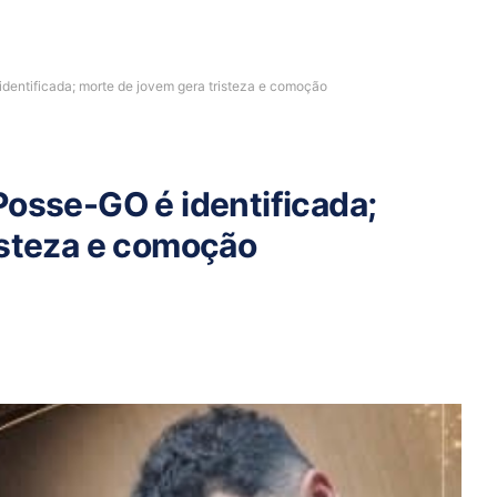
dentificada; morte de jovem gera tristeza e comoção
Posse-GO é identificada;
isteza e comoção