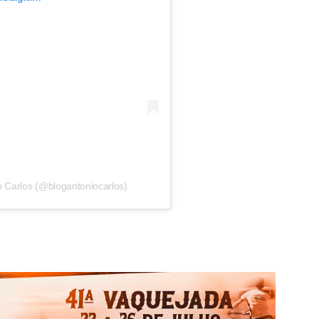
o Carlos (@blogantoniocarlos)