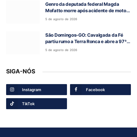
Genro da deputada federal Magda
Mofatto morre após acidente de moto
na BR-153
5 de agosto de 2026
São Domingos-GO: Cavalgada da Fé
partiu rumo a Terra Ronca e abre a 97ª
Romaria do Bom Jesus da Lapa
5 de agosto de 2026
SIGA-NÓS
Instagram
Facebook
TikTok