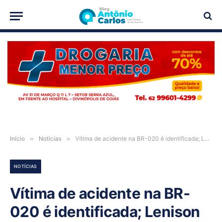
PUBLICIDADE
Início
»
Notícias
»
Vítima de acidente na BR-020 é identificada; Lenison Lopes era feirante em Alvorada do Norte-GO
NOTÍCIAS
Vítima de acidente na BR-
020 é identificada; Lenison