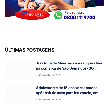
ÚLTIMAS POSTAGENS
Juiz Nivaldo Mendes Pereira, que atuou
na comarca de São Domingos-GO,
morre aos 62 anos
6 de agosto de 2026
Adolescente de 15 anos desaparece
após sair de casa para ir à escola, em
Campos Belos-GO
5 de agosto de 2026