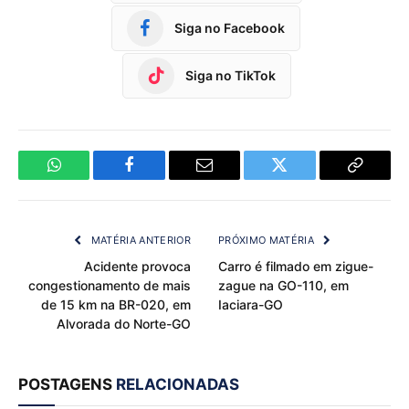
Siga no Facebook
Siga no TikTok
WhatsApp
Facebook
Email
Twitter
Copy
Link
MATÉRIA ANTERIOR
PRÓXIMO MATÉRIA
Acidente provoca
Carro é filmado em zigue-
congestionamento de mais
zague na GO-110, em
de 15 km na BR-020, em
Iaciara-GO
Alvorada do Norte-GO
POSTAGENS
RELACIONADAS