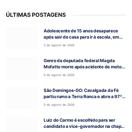
ÚLTIMAS POSTAGENS
Adolescente de 15 anos desaparece
após sair de casa para ir à escola, em
Campos Belos-GO
5 de agosto de 2026
Genro da deputada federal Magda
Mofatto morre após acidente de moto
na BR-153
5 de agosto de 2026
São Domingos-GO: Cavalgada da Fé
partiu rumo a Terra Ronca e abre a 97ª
Romaria do Bom Jesus da Lapa
5 de agosto de 2026
Luiz do Carmo é escolhido para ser
candidato a vice-governador na chapa