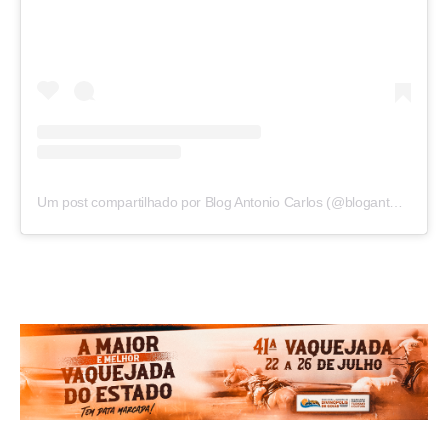
Um post compartilhado por Blog Antonio Carlos (@blogantoniocarlos)