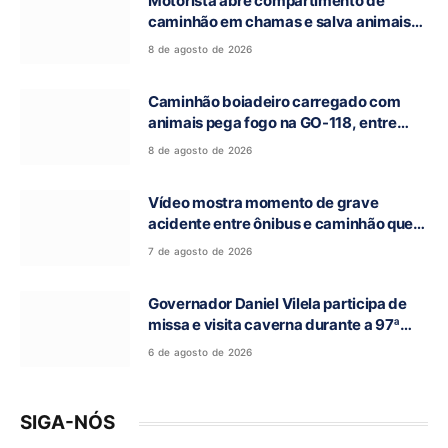
Motorista abre compartimento de
caminhão em chamas e salva animais
na GO-118, entre Campos Belos e Monte
8 de agosto de 2026
Alegre de Goiás
Caminhão boiadeiro carregado com
animais pega fogo na GO-118, entre
Campos Belos e Monte Alegre de Goiás
8 de agosto de 2026
Vídeo mostra momento de grave
acidente entre ônibus e caminhão que
deixou cinco mortos na GO-010, em
7 de agosto de 2026
Luziânia
Governador Daniel Vilela participa de
missa e visita caverna durante a 97ª
Romaria do Bom Jesus da Lapa de Terra
6 de agosto de 2026
Ronca
SIGA-NÓS