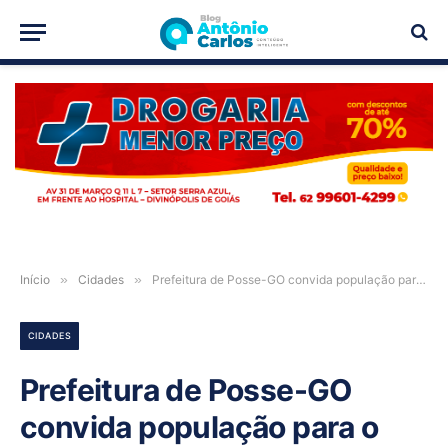
PUBLICIDADE
Início
»
Cidades
»
Prefeitura de Posse-GO convida população para o Goiás Social nos dias 24 e 25 de fevereiro
CIDADES
Prefeitura de Posse-GO
convida população para o