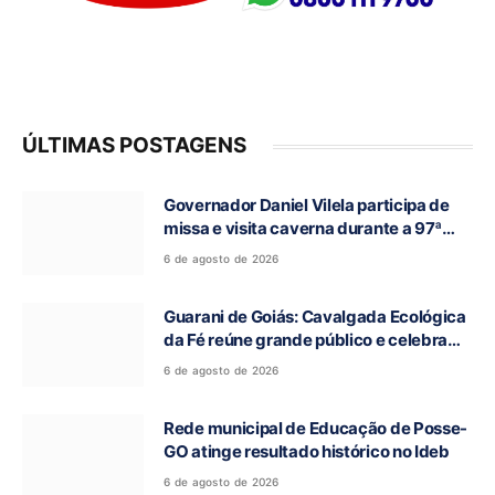
ÚLTIMAS POSTAGENS
Governador Daniel Vilela participa de
missa e visita caverna durante a 97ª
Romaria do Bom Jesus da Lapa de Terra
6 de agosto de 2026
Ronca
Guarani de Goiás: Cavalgada Ecológica
da Fé reúne grande público e celebra
tradição religiosa
6 de agosto de 2026
Rede municipal de Educação de Posse-
GO atinge resultado histórico no Ideb
6 de agosto de 2026