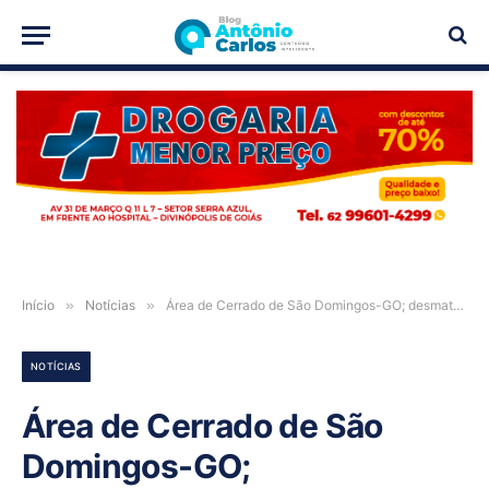
PUBLICIDADE
Início
»
Notícias
»
Área de Cerrado de São Domingos-GO; desmatamento já é 21% maior em 2023
NOTÍCIAS
Área de Cerrado de São
Domingos-GO;