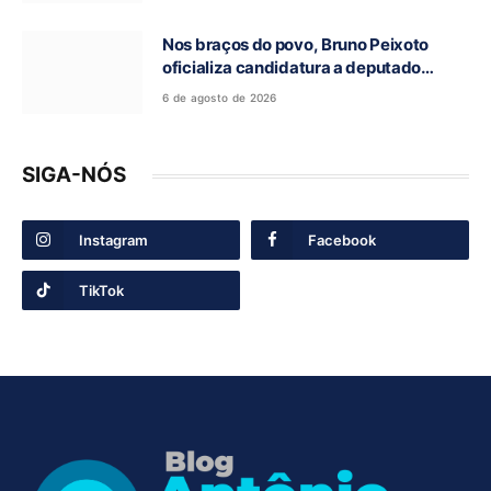
Nos braços do povo, Bruno Peixoto
oficializa candidatura a deputado
federal em convenção do União Brasil
6 de agosto de 2026
SIGA-NÓS
Instagram
Facebook
TikTok