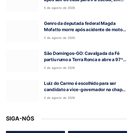
Campos Belos-GO
5 de agosto de 2026
Genro da deputada federal Magda
Mofatto morre após acidente de moto
na BR-153
5 de agosto de 2026
São Domingos-GO: Cavalgada da Fé
partiu rumo a Terra Ronca e abre a 97ª
Romaria do Bom Jesus da Lapa
5 de agosto de 2026
Luiz do Carmo é escolhido para ser
candidato a vice-governador na chapa
de Daniel Vilela
5 de agosto de 2026
SIGA-NÓS