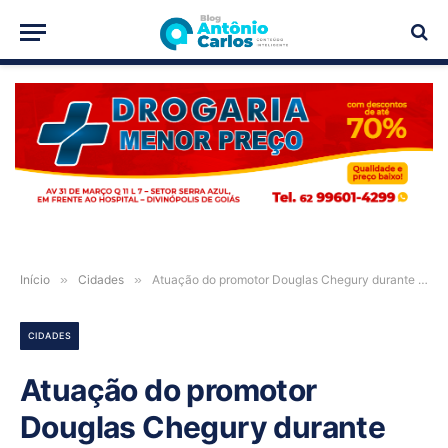
PUBLICIDADE
Início
»
Cidades
»
Atuação do promotor Douglas Chegury durante júri repercute nas redes sociais
CIDADES
Atuação do promotor
Douglas Chegury durante