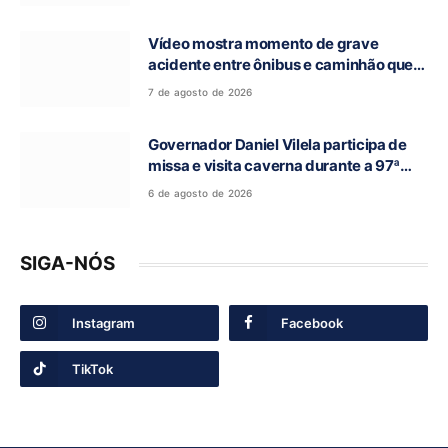
Vídeo mostra momento de grave
acidente entre ônibus e caminhão que
deixou cinco mortos na GO-010, em
7 de agosto de 2026
Luziânia
Governador Daniel Vilela participa de
missa e visita caverna durante a 97ª
Romaria do Bom Jesus da Lapa de Terra
6 de agosto de 2026
Ronca
SIGA-NÓS
Instagram
Facebook
TikTok