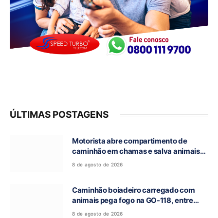
ÚLTIMAS POSTAGENS
Motorista abre compartimento de
caminhão em chamas e salva animais
na GO-118, entre Campos Belos e Monte
8 de agosto de 2026
Alegre de Goiás
Caminhão boiadeiro carregado com
animais pega fogo na GO-118, entre
Campos Belos e Monte Alegre de Goiás
8 de agosto de 2026