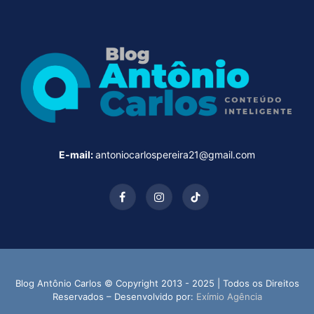
E-mail:
antoniocarlospereira21@gmail.com
Facebook
Instagram
TikTok
Blog Antônio Carlos © Copyright 2013 - 2025 | Todos os Direitos
Reservados – Desenvolvido por:
Exímio Agência