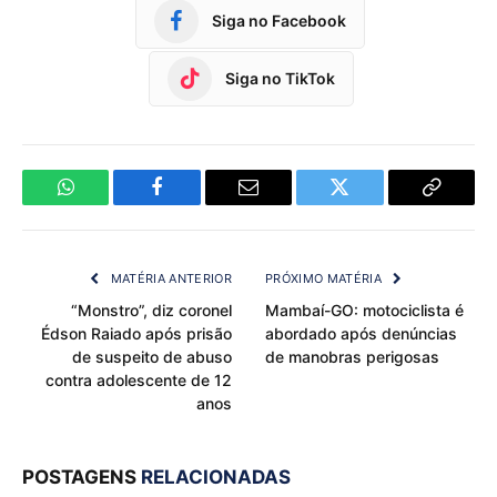
Siga no Facebook
Siga no TikTok
WhatsApp
Facebook
Email
Twitter
Copy
Link
MATÉRIA ANTERIOR
PRÓXIMO MATÉRIA
“Monstro”, diz coronel
Mambaí-GO: motociclista é
Édson Raiado após prisão
abordado após denúncias
de suspeito de abuso
de manobras perigosas
contra adolescente de 12
anos
POSTAGENS
RELACIONADAS