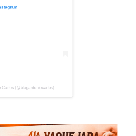
Instagram
o Carlos (@blogantoniocarlos)