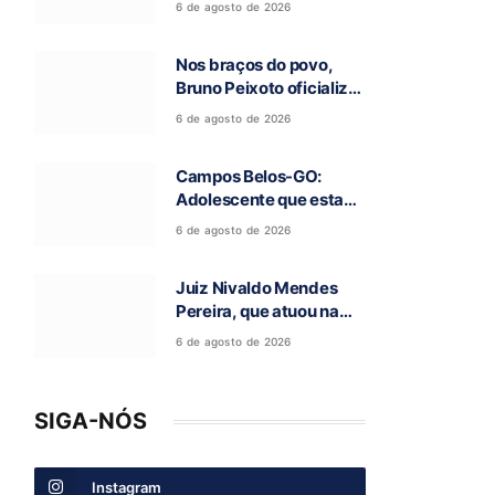
6 de agosto de 2026
histórico no Ideb
Nos braços do povo,
Bruno Peixoto oficializa
candidatura a deputado
6 de agosto de 2026
federal em convenção
do União Brasil
Campos Belos-GO:
Adolescente que estava
desaparecida é
6 de agosto de 2026
encontrada
Juiz Nivaldo Mendes
Pereira, que atuou na
comarca de São
6 de agosto de 2026
Domingos-GO, morre
aos 62 anos
SIGA-NÓS
Instagram