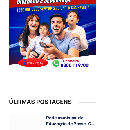
ÚLTIMAS POSTAGENS
Rede municipal de
Educação de Posse-GO
atinge resultado