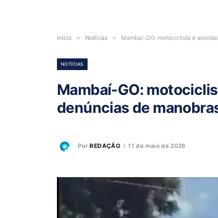
Início
»
Notícias
»
Mambaí-GO: motociclista é aborda
NOTÍCIAS
Mambaí-GO: motociclis
denúncias de manobras
Por
REDAÇÃO
11 de maio de 2026