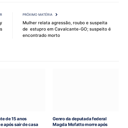
Link
OR
PRÓXIMO MATÉRIA
y
Mulher relata agressão, roubo e suspeita
is
de estupro em Cavalcante-GO; suspeito é
encontrado morto
te de 15 anos
Genro da deputada federal
e após sair de casa
Magda Mofatto morre após