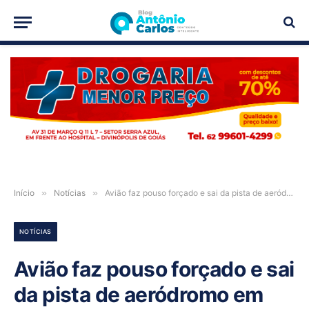
PUBLICIDADE
Início
»
Notícias
»
Avião faz pouso forçado e sai da pista de aeródromo em Goiânia
NOTÍCIAS
Avião faz pouso forçado e sai
da pista de aeródromo em