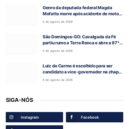
Genro da deputada federal Magda
Mofatto morre após acidente de moto
na BR-153
5 de agosto de 2026
São Domingos-GO: Cavalgada da Fé
partiu rumo a Terra Ronca e abre a 97ª
Romaria do Bom Jesus da Lapa
5 de agosto de 2026
Luiz do Carmo é escolhido para ser
candidato a vice-governador na chapa
de Daniel Vilela
5 de agosto de 2026
SIGA-NÓS
Instagram
Facebook