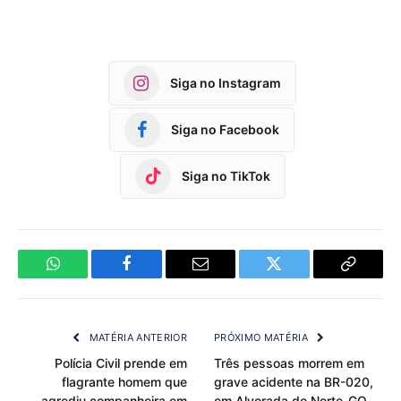
Siga no Instagram
Siga no Facebook
Siga no TikTok
WhatsApp
Facebook
Email
Twitter
Copy
Link
MATÉRIA ANTERIOR
PRÓXIMO MATÉRIA
Polícia Civil prende em
Três pessoas morrem em
flagrante homem que
grave acidente na BR-020,
agrediu companheira em
em Alvorada do Norte-GO