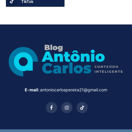
TikTok
E-mail:
antoniocarlospereira21@gmail.com
Facebook
Instagram
TikTok