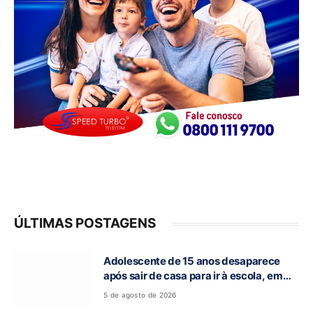
ÚLTIMAS POSTAGENS
Adolescente de 15 anos desaparece
após sair de casa para ir à escola, em
Campos Belos-GO
5 de agosto de 2026