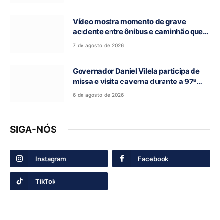
Vídeo mostra momento de grave
acidente entre ônibus e caminhão que
deixou cinco mortos na GO-010, em
7 de agosto de 2026
Luziânia
Governador Daniel Vilela participa de
missa e visita caverna durante a 97ª
Romaria do Bom Jesus da Lapa de Terra
6 de agosto de 2026
Ronca
SIGA-NÓS
Instagram
Facebook
TikTok