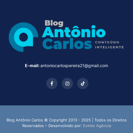
E-mail:
antoniocarlospereira21@gmail.com
Facebook
Instagram
TikTok
Blog Antônio Carlos © Copyright 2013 - 2025 | Todos os Direitos
Reservados – Desenvolvido por:
Exímio Agência