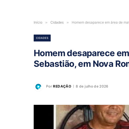
Início
»
Cidades
»
Homem desaparece em área de mata
CIDADES
Homem desaparece em 
Sebastião, em Nova Rom
Por
REDAÇÃO
8 de julho de 2026