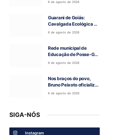
6 de agosto de 2026
a 97ª Romaria do Bom
Jesus da Lapa de Terra
Guarani de Goiás:
Ronca
Cavalgada Ecológica da
Fé reúne grande público
6 de agosto de 2026
e celebra tradição
religiosa
Rede municipal de
Educação de Posse-GO
atinge resultado
6 de agosto de 2026
histórico no Ideb
Nos braços do povo,
Bruno Peixoto oficializa
candidatura a deputado
6 de agosto de 2026
federal em convenção
do União Brasil
SIGA-NÓS
Instagram