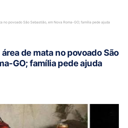
 no povoado São Sebastião, em Nova Roma-GO; família pede ajuda
área de mata no povoado São
a-GO; família pede ajuda