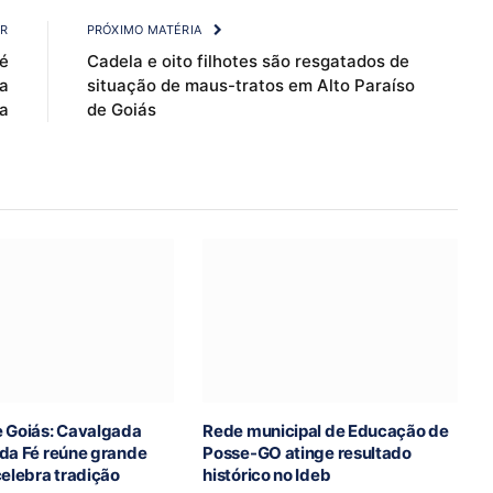
OR
PRÓXIMO MATÉRIA
té
Cadela e oito filhotes são resgatados de
ta
situação de maus-tratos em Alto Paraíso
a
de Goiás
e Goiás: Cavalgada
Rede municipal de Educação de
 da Fé reúne grande
Posse-GO atinge resultado
celebra tradição
histórico no Ideb