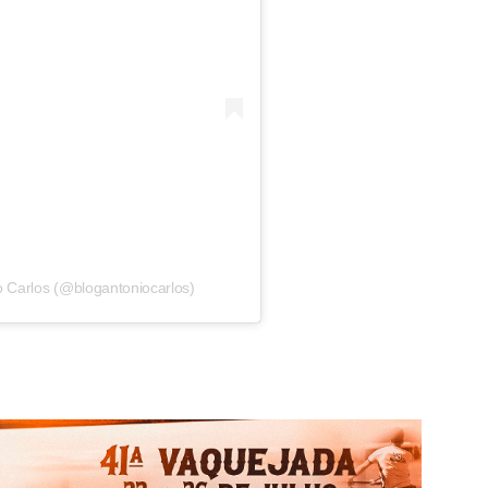
o Carlos (@blogantoniocarlos)