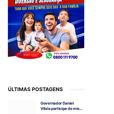
ÚLTIMAS POSTAGENS
Governador Daniel
Vilela participa de missa
e visita caverna durante