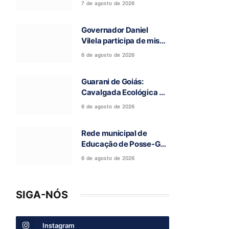
7 de agosto de 2026
deixou cinco mortos na
GO-010, em Luziânia
Governador Daniel
Vilela participa de missa
e visita caverna durante
6 de agosto de 2026
a 97ª Romaria do Bom
Jesus da Lapa de Terra
Guarani de Goiás:
Ronca
Cavalgada Ecológica da
Fé reúne grande público
6 de agosto de 2026
e celebra tradição
religiosa
Rede municipal de
Educação de Posse-GO
atinge resultado
6 de agosto de 2026
histórico no Ideb
SIGA-NÓS
Instagram