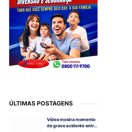
ÚLTIMAS POSTAGENS
Vídeo mostra momento
de grave acidente entre
ônibus e caminhão que