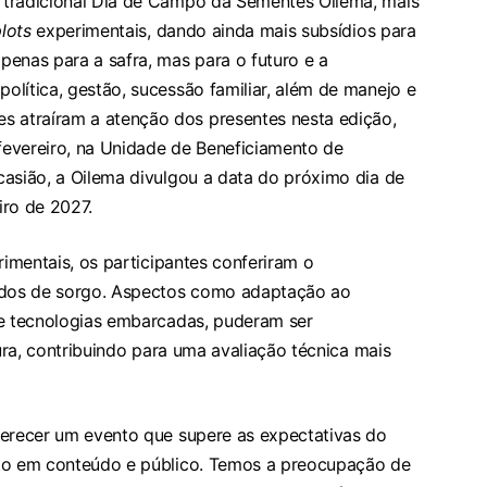
 tradicional Dia de Campo da Sementes Oilema, mais
plots
experimentais, dando ainda mais subsídios para
penas para a safra, mas para o futuro e a
lítica, gestão, sucessão familiar, além de manejo e
atraíram a atenção dos presentes nesta edição,
 fevereiro, na Unidade de Beneficiamento de
casião, a Oilema divulgou a data do próximo dia de
iro de 2027.
imentais, os participantes conferiram o
ridos de sorgo. Aspectos como adaptação ao
 e tecnologias embarcadas, puderam ser
ura, contribuindo para uma avaliação técnica mais
ferecer um evento que supere as expectativas do
nto em conteúdo e público. Temos a preocupação de