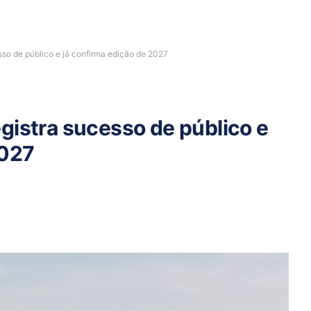
so de público e já confirma edição de 2027
gistra sucesso de público e
2027