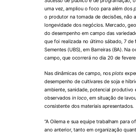
Sucesso de público e de programação, o
uma vez, ampliou o foco para além dos
o produtor na tomada de decisões, não a
longevidade dos negócios. Mercado, geopo
do desempenho em campo das variedades 
que foi realizada no último sábado, 7 de
Sementes (UBS), em Barreiras (BA). Na o
campo, que ocorrerá no dia 20 de fevere
Nas dinâmicas de campo, nos
plots
exper
desempenho de cultivares de soja e híb
ambiente, sanidade, potencial produtivo
observados
in loco
, em situação de lavo
consistente dos materiais apresentados.
“A Oilema e sua equipe trabalham para o
ano anterior, tanto em organização qua