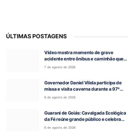
ÚLTIMAS POSTAGENS
Vídeo mostra momento de grave
acidente entre ônibus e caminhão que
deixou cinco mortos na GO-010, em
7 de agosto de 2026
Luziânia
Governador Daniel Vilela participa de
missa e visita caverna durante a 97ª
Romaria do Bom Jesus da Lapa de Terra
6 de agosto de 2026
Ronca
Guarani de Goiás: Cavalgada Ecológica
da Fé reúne grande público e celebra
tradição religiosa
6 de agosto de 2026