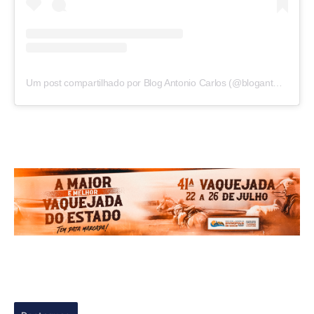
Um post compartilhado por Blog Antonio Carlos (@blogantoniocarlos)