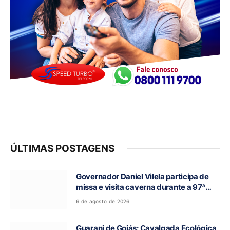
ÚLTIMAS POSTAGENS
Governador Daniel Vilela participa de
missa e visita caverna durante a 97ª
Romaria do Bom Jesus da Lapa de Terra
6 de agosto de 2026
Ronca
Guarani de Goiás: Cavalgada Ecológica