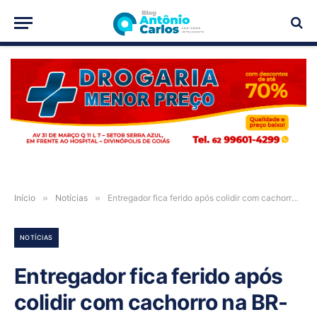
PUBLICIDADE
Início
»
Notícias
»
Entregador fica ferido após colidir com cachorro na BR-020, em Simolândia-GO
NOTÍCIAS
Entregador fica ferido após
colidir com cachorro na BR-