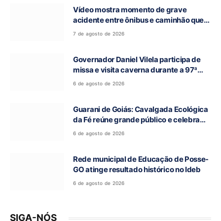
Vídeo mostra momento de grave
acidente entre ônibus e caminhão que
deixou cinco mortos na GO-010, em
7 de agosto de 2026
Luziânia
Governador Daniel Vilela participa de
missa e visita caverna durante a 97ª
Romaria do Bom Jesus da Lapa de Terra
6 de agosto de 2026
Ronca
Guarani de Goiás: Cavalgada Ecológica
da Fé reúne grande público e celebra
tradição religiosa
6 de agosto de 2026
Rede municipal de Educação de Posse-
GO atinge resultado histórico no Ideb
6 de agosto de 2026
SIGA-NÓS