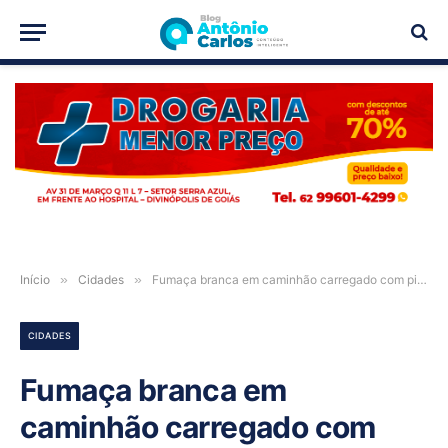
PUBLICIDADE
Início
»
Cidades
»
Fumaça branca em caminhão carregado com piche chama a atenção no distrito Rosário; entenda o que era
CIDADES
Fumaça branca em
caminhão carregado com