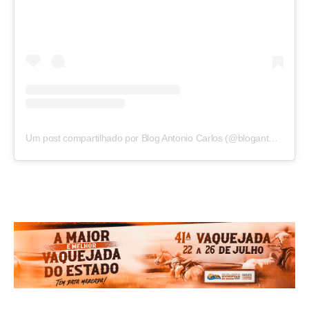
Um post compartilhado por Blog Antonio Carlos (@blogantoniocarlos)