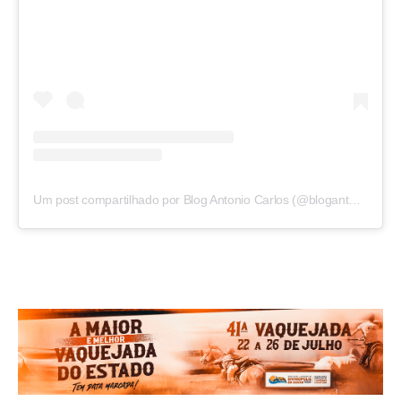
Um post compartilhado por Blog Antonio Carlos (@blogantoniocarlos)