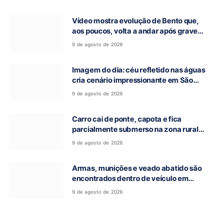
Vídeo mostra evolução de Bento que,
aos poucos, volta a andar após grave
acidente na GO-118, em Campos Belos-
9 de agosto de 2026
GO
Imagem do dia: céu refletido nas águas
cria cenário impressionante em São
Domingos-GO
9 de agosto de 2026
Carro cai de ponte, capota e fica
parcialmente submerso na zona rural
de Nova Roma-GO
9 de agosto de 2026
Armas, munições e veado abatido são
encontrados dentro de veículo em
Guarani de Goiás
9 de agosto de 2026