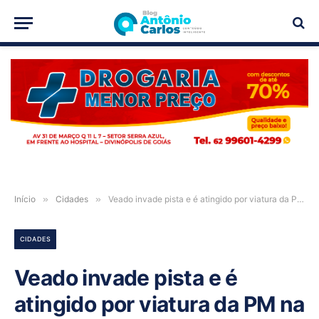
PUBLICIDADE
Início
»
Cidades
»
Veado invade pista e é atingido por viatura da PM na GO-112, em Nova Roma-GO
CIDADES
Veado invade pista e é
atingido por viatura da PM na