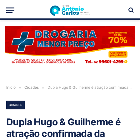
PUBLICIDADE
Início
»
Cidades
»
Dupla Hugo & Guilherme é atração confirmada da ExpoAgro de Campos Belos-GO
CIDADES
Dupla Hugo & Guilherme é
atração confirmada da