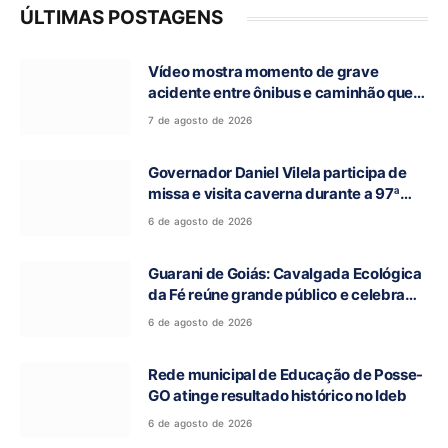
ÚLTIMAS POSTAGENS
Vídeo mostra momento de grave
acidente entre ônibus e caminhão que
deixou cinco mortos na GO-010, em
7 de agosto de 2026
Luziânia
Governador Daniel Vilela participa de
missa e visita caverna durante a 97ª
Romaria do Bom Jesus da Lapa de Terra
6 de agosto de 2026
Ronca
Guarani de Goiás: Cavalgada Ecológica
da Fé reúne grande público e celebra
tradição religiosa
6 de agosto de 2026
Rede municipal de Educação de Posse-
GO atinge resultado histórico no Ideb
6 de agosto de 2026