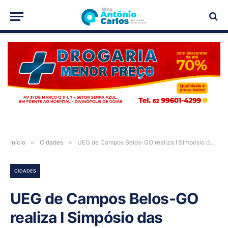
PUBLICIDADE
Início
»
Cidades
»
UEG de Campos Belos-GO realiza I Simpósio das Infâncias
CIDADES
UEG de Campos Belos-GO
realiza I Simpósio das