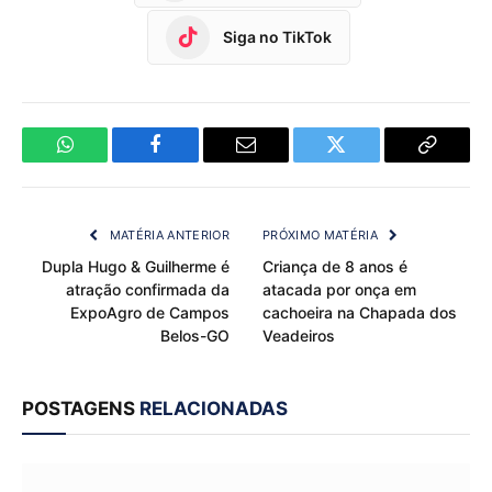
Siga no TikTok
WhatsApp
Facebook
Email
Twitter
Copy
Link
MATÉRIA ANTERIOR
PRÓXIMO MATÉRIA
Dupla Hugo & Guilherme é
Criança de 8 anos é
atração confirmada da
atacada por onça em
ExpoAgro de Campos
cachoeira na Chapada dos
Belos-GO
Veadeiros
POSTAGENS
RELACIONADAS