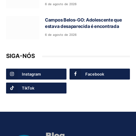
federal em convenção do União Brasil
6 de agosto de 2026
Campos Belos-GO: Adolescente que
estava desaparecida é encontrada
6 de agosto de 2026
SIGA-NÓS
Instagram
Facebook
TikTok