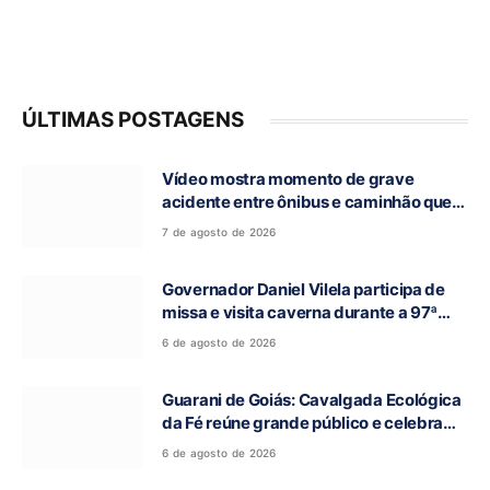
ÚLTIMAS POSTAGENS
Vídeo mostra momento de grave
acidente entre ônibus e caminhão que
deixou cinco mortos na GO-010, em
7 de agosto de 2026
Luziânia
Governador Daniel Vilela participa de
missa e visita caverna durante a 97ª
Romaria do Bom Jesus da Lapa de Terra
6 de agosto de 2026
Ronca
Guarani de Goiás: Cavalgada Ecológica
da Fé reúne grande público e celebra
tradição religiosa
6 de agosto de 2026