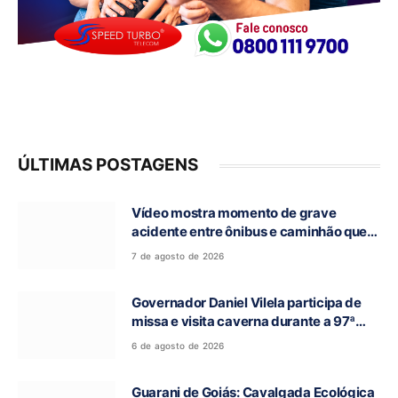
ÚLTIMAS POSTAGENS
Vídeo mostra momento de grave
acidente entre ônibus e caminhão que
deixou cinco mortos na GO-010, em
7 de agosto de 2026
Luziânia
Governador Daniel Vilela participa de
missa e visita caverna durante a 97ª
Romaria do Bom Jesus da Lapa de Terra
6 de agosto de 2026
Ronca
Guarani de Goiás: Cavalgada Ecológica