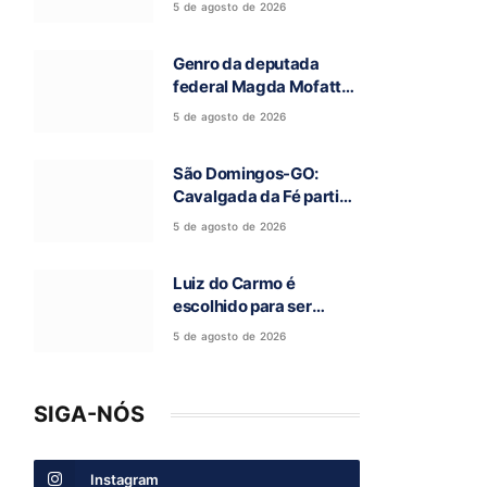
5 de agosto de 2026
Campos Belos-GO
Genro da deputada
federal Magda Mofatto
morre após acidente de
5 de agosto de 2026
moto na BR-153
São Domingos-GO:
Cavalgada da Fé partiu
rumo a Terra Ronca e
5 de agosto de 2026
abre a 97ª Romaria do
Bom Jesus da Lapa
Luiz do Carmo é
escolhido para ser
candidato a vice-
5 de agosto de 2026
governador na chapa de
Daniel Vilela
SIGA-NÓS
Instagram