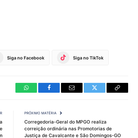
Siga no Facebook
Siga no TikTok
WhatsApp
Facebook
Email
Twitter
Copy
Link
OR
PRÓXIMO MATÉRIA
a
Corregedoria-Geral do MPGO realiza
de
correição ordinária nas Promotorias de
m
Justiça de Cavalcante e São Domingos-GO