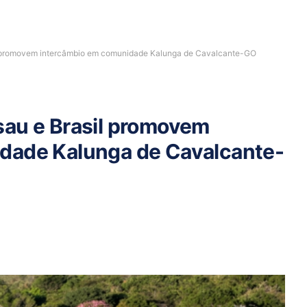
l promovem intercâmbio em comunidade Kalunga de Cavalcante-GO
sau e Brasil promovem
dade Kalunga de Cavalcante-