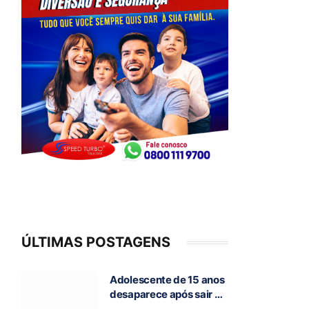
ÚLTIMAS POSTAGENS
Adolescente de 15 anos
desaparece após sair de
casa para ir à escola, em