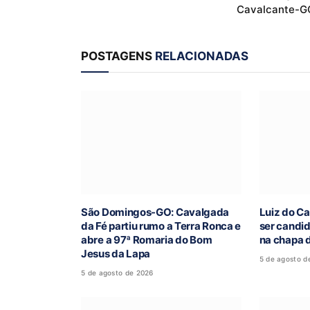
Cavalcante-G
POSTAGENS
RELACIONADAS
São Domingos-GO: Cavalgada
Luiz do Ca
da Fé partiu rumo a Terra Ronca e
ser candi
abre a 97ª Romaria do Bom
na chapa d
Jesus da Lapa
5 de agosto d
5 de agosto de 2026