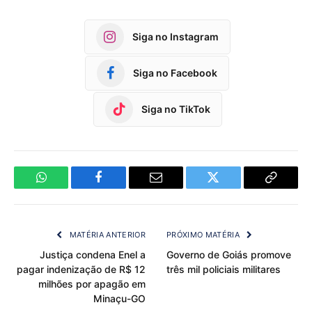
Siga no Instagram
Siga no Facebook
Siga no TikTok
WhatsApp
Facebook
Email
Twitter
Copy
Link
MATÉRIA ANTERIOR
PRÓXIMO MATÉRIA
Justiça condena Enel a
Governo de Goiás promove
pagar indenização de R$ 12
três mil policiais militares
milhões por apagão em
Minaçu-GO