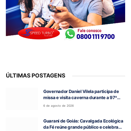
ÚLTIMAS POSTAGENS
Governador Daniel Vilela participa de
missa e visita caverna durante a 97ª
Romaria do Bom Jesus da Lapa de Terra
6 de agosto de 2026
Ronca
Guarani de Goiás: Cavalgada Ecológica
da Fé reúne grande público e celebra