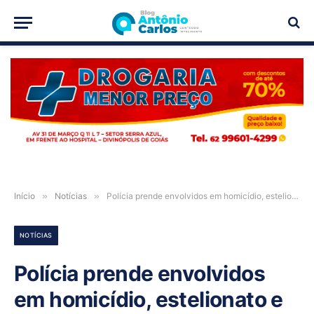
PUBLICIDADE
Início
»
Notícias
»
Polícia prende envolvidos em homicídio, estelionato e outros crimes em Alvorada do Norte-GO
NOTÍCIAS
Polícia prende envolvidos
em homicídio, estelionato e