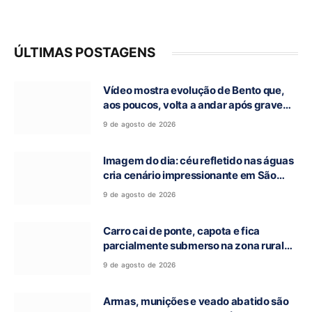
ÚLTIMAS POSTAGENS
Vídeo mostra evolução de Bento que,
aos poucos, volta a andar após grave
acidente na GO-118, em Campos Belos-
9 de agosto de 2026
GO
Imagem do dia: céu refletido nas águas
cria cenário impressionante em São
Domingos-GO
9 de agosto de 2026
Carro cai de ponte, capota e fica
parcialmente submerso na zona rural
de Nova Roma-GO
9 de agosto de 2026
Armas, munições e veado abatido são