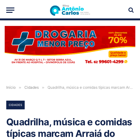
PUBLICIDADE
Início
»
Cidades
»
Quadrilha, música e comidas típicas marcam Arraiá do Moreira Bar em Iaciara-GO
CIDADES
Quadrilha, música e comidas
típicas marcam Arraiá do