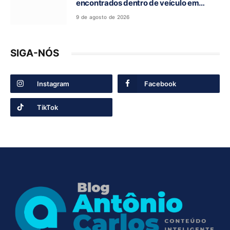
encontrados dentro de veículo em
Guarani de Goiás
9 de agosto de 2026
SIGA-NÓS
Instagram
Facebook
TikTok