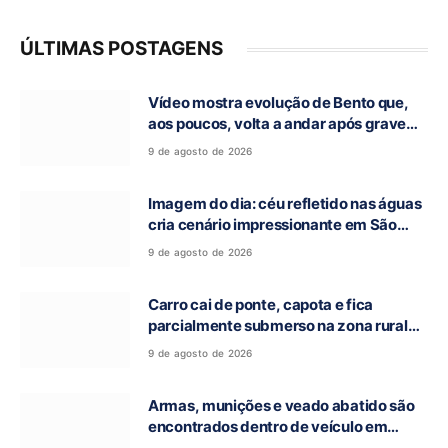
ÚLTIMAS POSTAGENS
Vídeo mostra evolução de Bento que,
aos poucos, volta a andar após grave
acidente na GO-118, em Campos Belos-
9 de agosto de 2026
GO
Imagem do dia: céu refletido nas águas
cria cenário impressionante em São
Domingos-GO
9 de agosto de 2026
Carro cai de ponte, capota e fica
parcialmente submerso na zona rural
de Nova Roma-GO
9 de agosto de 2026
Armas, munições e veado abatido são
encontrados dentro de veículo em
Guarani de Goiás