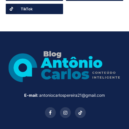
TikTok
E-mail:
antoniocarlospereira21@gmail.com
Facebook
Instagram
TikTok