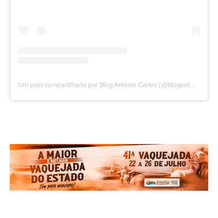
Um post compartilhado por Blog Antonio Carlos (@blogantoniocarlos)