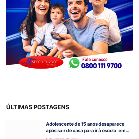
ÚLTIMAS POSTAGENS
Adolescente de 15 anos desaparece
após sair de casa para ir à escola, em
Campos Belos-GO