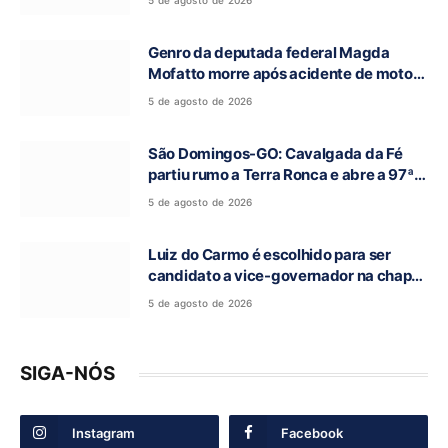
5 de agosto de 2026
Genro da deputada federal Magda
Mofatto morre após acidente de moto
na BR-153
5 de agosto de 2026
São Domingos-GO: Cavalgada da Fé
partiu rumo a Terra Ronca e abre a 97ª
Romaria do Bom Jesus da Lapa
5 de agosto de 2026
Luiz do Carmo é escolhido para ser
candidato a vice-governador na chapa
de Daniel Vilela
5 de agosto de 2026
SIGA-NÓS
Instagram
Facebook