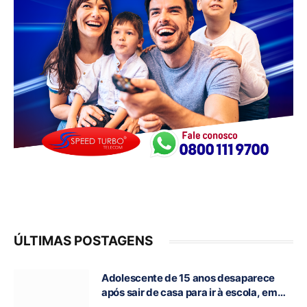
ÚLTIMAS POSTAGENS
Adolescente de 15 anos desaparece
após sair de casa para ir à escola, em
Campos Belos-GO