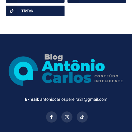
TikTok
E-mail:
antoniocarlospereira21@gmail.com
Facebook
Instagram
TikTok