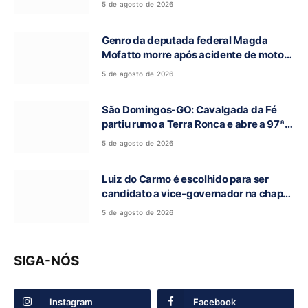
5 de agosto de 2026
Genro da deputada federal Magda
Mofatto morre após acidente de moto
na BR-153
5 de agosto de 2026
São Domingos-GO: Cavalgada da Fé
partiu rumo a Terra Ronca e abre a 97ª
Romaria do Bom Jesus da Lapa
5 de agosto de 2026
Luiz do Carmo é escolhido para ser
candidato a vice-governador na chapa
de Daniel Vilela
5 de agosto de 2026
SIGA-NÓS
Instagram
Facebook