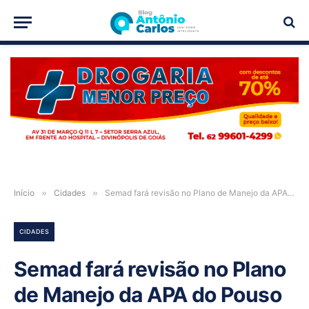
PUBLICIDADE
Início
»
Cidades
»
Semad fará revisão no Plano de Manejo da APA do Pouso Alto envolvendo os moradores de Alto Paraíso, Cavalcante, Teresina, Nova Roma e São João D’Aliança
CIDADES
Semad fará revisão no Plano
de Manejo da APA do Pouso