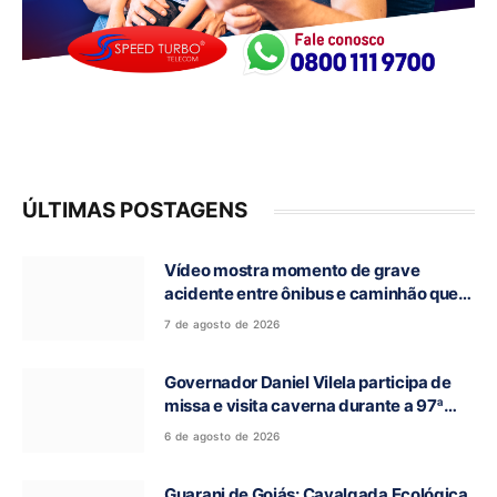
ÚLTIMAS POSTAGENS
Vídeo mostra momento de grave
acidente entre ônibus e caminhão que
deixou cinco mortos na GO-010, em
7 de agosto de 2026
Luziânia
Governador Daniel Vilela participa de
missa e visita caverna durante a 97ª
Romaria do Bom Jesus da Lapa de Terra
6 de agosto de 2026
Ronca
Guarani de Goiás: Cavalgada Ecológica