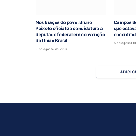
Nos braços do povo, Bruno
Campos Be
Peixoto oficializa candidatura a
que estav
deputado federal em convenção
encontra
do União Brasil
6 de agosto d
6 de agosto de 2026
ADICIO