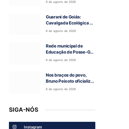
6 de agosto de 2026
a 97ª Romaria do Bom
Jesus da Lapa de Terra
Guarani de Goiás:
Ronca
Cavalgada Ecológica da
Fé reúne grande público
6 de agosto de 2026
e celebra tradição
religiosa
Rede municipal de
Educação de Posse-GO
atinge resultado
6 de agosto de 2026
histórico no Ideb
Nos braços do povo,
Bruno Peixoto oficializa
candidatura a deputado
6 de agosto de 2026
federal em convenção
do União Brasil
SIGA-NÓS
Instagram