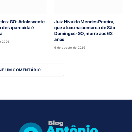
los-GO: Adolescente
Juiz Nivaldo Mendes Pereira,
a desaparecida é
que atuou na comarca de São
da
Domingos-GO, morre aos 62
anos
e 2026
6 de agosto de 2026
NE UM COMENTÁRIO