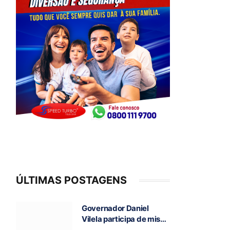
ÚLTIMAS POSTAGENS
Governador Daniel
Vilela participa de missa
e visita caverna durante