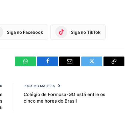
Siga no Facebook
Siga no TikTok
WhatsApp
Facebook
Email
Twitter
Copy
Link
OR
PRÓXIMO MATÉRIA
m
Colégio de Formosa-GO está entre os
s
cinco melhores do Brasil
eb