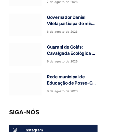
7 de agosto de 2026
deixou cinco mortos na
GO-010, em Luziânia
Governador Daniel
Vilela participa de missa
e visita caverna durante
6 de agosto de 2026
a 97ª Romaria do Bom
Jesus da Lapa de Terra
Guarani de Goiás:
Ronca
Cavalgada Ecológica da
Fé reúne grande público
6 de agosto de 2026
e celebra tradição
religiosa
Rede municipal de
Educação de Posse-GO
atinge resultado
6 de agosto de 2026
histórico no Ideb
SIGA-NÓS
Instagram