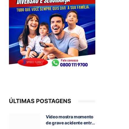
ÚLTIMAS POSTAGENS
Vídeo mostra momento
de grave acidente entre
ônibus e caminhão que